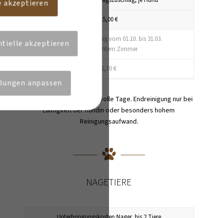
e akzeptieren
15,00 €
Heizkostenzuschlag vom 01.10. bis 31.03.
ntielle akzeptieren
je gebuchtem Zimmer
1,70 €
llungen anpassen
An- und Abreisetage sind volle Tage. Endreinigung nur bei
Läufigkeit der Hündin oder besonders hohem
Reinigungsaufwand.
NAGETIERE
Unterbringungskosten Nager, bis 2 Tiere