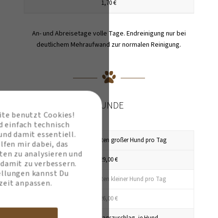
1,70 €
An- und Abreisetage volle Tage. Endreinigung nur bei
deutlichem Mehraufwand zur normalen Reinigung.
HUNDE
ite benutzt Cookies!
d einfach technisch
nd damit essentiell.
Unterbringungskosten großer Hund pro Tag
lfen mir dabei, das
ten zu analysieren und
29,00 €
 damit zu verbessern.
ellungen kannst Du
Unterbringungskosten kleiner Hund pro Tag
zeit anpassen.
26,00 €
Sonn- und Feiertagszuschlag, je Hund