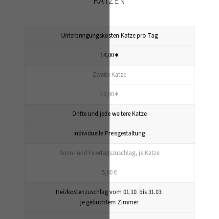
KATZEN
Unterbringungskosten Katze pro Tag
14,00 €
Zweite Katze
12,00 €
Dritte und jede weitere Katze
individuelle Preisgestaltung
Sonn- und Feiertagszuschlag, je Katze
5,00 €
Heizkostenzuschlag vom 01.10. bis 31.03.
je gebuchtem Zimmer