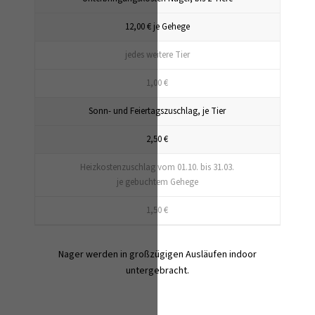
12,00 € je Gehege
jedes weitere Tier
1,00 €
Sonn- und Feiertagszuschlag, je Tier
2,50 €
Heizkostenzuschlag vom 01.10. bis 31.03.
je gebuchtem Gehege
1,50 €
Nager werden in großzügigen Ausläufen indoor
untergebracht.