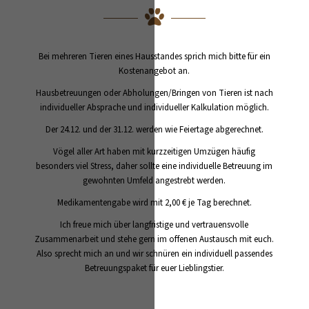
Bei mehreren Tieren eines Hausstandes sprich mich bitte für ein
Kostenangebot an.
Hausbetreuungen oder Abholungen/Bringen von Tieren ist nach
individueller Absprache und individueller Kalkulation möglich.
Der 24.12. und der 31.12. werden wie Feiertage abgerechnet.
Vögel aller Art haben mit kurzzeitigen Umzügen häufig
besonders viel Stress, daher sollte eine individuelle Betreuung im
gewohnten Umfeld angestrebt werden.
Medikamentengabe wird mit 2,00 € je Tag berechnet.
Ich freue mich über langfristige und vertrauensvolle
Zusammenarbeit und stehe gern im offenen Austausch mit euch.
Also sprecht mich an und wir schnüren ein individuell passendes
Betreuungspaket für euer Lieblingstier.